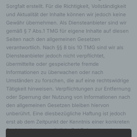
Sorgfalt erstellt. Für die Richtigkeit, Vollständigkeit
und Aktualität der Inhalte können wir jedoch keine
Gewähr übernehmen. Als Diensteanbieter sind wir
gemäß § 7 Abs.1 TMG für eigene Inhalte auf diesen
Seiten nach den allgemeinen Gesetzen
verantwortlich. Nach §§ 8 bis 10 TMG sind wir als
Diensteanbieter jedoch nicht verpflichtet,
übermittelte oder gespeicherte fremde
Informationen zu überwachen oder nach
Umständen zu forschen, die auf eine rechtswidrige
Tätigkeit hinweisen. Verpflichtungen zur Entfernung
oder Sperrung der Nutzung von Informationen nach
den allgemeinen Gesetzen bleiben hiervon
unberührt. Eine diesbezügliche Haftung ist jedoch
erst ab dem Zeitpunkt der Kenntnis einer konkreten
Rechtsverletzung möglich. Bei Bekanntwerden von