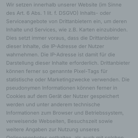
Wir setzen innerhalb unserer Website (im Sinne
c) Verarbeitung
des Art. 6 Abs. 1 lit. f. DSGVO) Inhalts- oder
Verarbeitung ist jeder mit oder ohne Hilfe
Serviceangebote von Drittanbietern ein, um deren
automatisierter Verfahren ausgeführte
Inhalte und Services, wie z.B. Karten einzubinden.
Vorgang oder jede solche Vorgangsreihe im
Dies setzt immer voraus, dass die Drittanbieter
Zusammenhang mit personenbezogenen
Daten wie das Erheben, das Erfassen, die
dieser Inhalte, die IP-Adresse der Nutzer
Organisation, das Ordnen, die Speicherung,
wahrnehmen. Die IP-Adresse ist damit für die
die Anpassung oder Veränderung, das
Darstellung dieser Inhalte erforderlich. Drittanbieter
Auslesen, das Abfragen, die Verwendung,
die Offenlegung durch Übermittlung,
können ferner so genannte Pixel-Tags für
Verbreitung oder eine andere Form der
statistische oder Marketingzwecke verwenden. Die
Bereitstellung, den Abgleich oder die
pseudonymen Informationen können ferner in
Verknüpfung, die Einschränkung, das
Löschen oder die Vernichtung.
Cookies auf dem Gerät der Nutzer gespeichert
werden und unter anderem technische
d) Einschränkung der Verarbeitung
Informationen zum Browser und Betriebssystem,
Einschränkung der Verarbeitung ist die
verweisende Webseiten, Besuchszeit sowie
Markierung gespeicherter
weitere Angaben zur Nutzung unseres
personenbezogener Daten mit dem Ziel,
ihre künftige Verarbeitung einzuschränken.
Onlineangebotes enthalten, als auch mit solchen