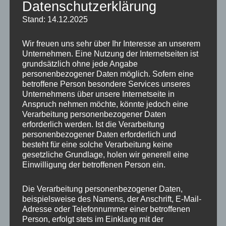
entsprechenden Rechtsverletzungen werden wir
Datenschutzerklärung
diese Inhalte umgehend entfernen.
Stand: 14.12.2025
Haftung für Links
Wir freuen uns sehr über Ihr Interesse an unserem
Unternehmen. Eine Nutzung der Internetseiten ist
grundsätzlich ohne jede Angabe
Unser Angebot enthält Links zu externen
personenbezogener Daten möglich. Sofern eine
Webseiten Dritter, auf deren Inhalte wir keinen
betroffene Person besondere Services unseres
Unternehmens über unsere Internetseite in
Einfluss haben. Deshalb können wir für diese
Anspruch nehmen möchte, könnte jedoch eine
fremden Inhalte auch keine Gewähr übernehmen.
Verarbeitung personenbezogener Daten
Für die Inhalte der verlinkten Seiten ist stets der
erforderlich werden. Ist die Verarbeitung
personenbezogener Daten erforderlich und
jeweilige Anbieter oder Betreiber der Seiten
besteht für eine solche Verarbeitung keine
verantwortlich. Die verlinkten Seiten wurden zum
gesetzliche Grundlage, holen wir generell eine
Zeitpunkt der Verlinkung auf mögliche
Einwilligung der betroffenen Person ein.
Rechtsverstöße überprüft. Rechtswidrige Inhalte
Die Verarbeitung personenbezogener Daten,
waren zum Zeitpunkt der Verlinkung nicht
beispielsweise des Namens, der Anschrift, E-Mail-
erkennbar. Eine permanente inhaltliche Kontrolle
Adresse oder Telefonnummer einer betroffenen
der verlinkten Seiten ist jedoch ohne konkrete
Person, erfolgt stets im Einklang mit der