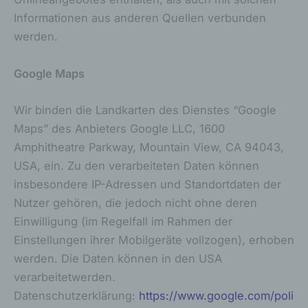
Informationen aus anderen Quellen verbunden
e) Profiling
werden.
Profiling ist jede Art der automatisierten
Verarbeitung personenbezogener Daten,
Google Maps
die darin besteht, dass diese
personenbezogenen Daten verwendet
werden, um bestimmte persönliche
Wir binden die Landkarten des Dienstes “Google
Aspekte, die sich auf eine natürliche Person
Maps” des Anbieters Google LLC, 1600
beziehen, zu bewerten, insbesondere, um
Amphitheatre Parkway, Mountain View, CA 94043,
Aspekte bezüglich Arbeitsleistung,
wirtschaftlicher Lage, Gesundheit,
USA, ein. Zu den verarbeiteten Daten können
persönlicher Vorlieben, Interessen,
insbesondere IP-Adressen und Standortdaten der
Zuverlässigkeit, Verhalten, Aufenthaltsort
oder Ortswechsel dieser natürlichen Person
Nutzer gehören, die jedoch nicht ohne deren
zu analysieren oder vorherzusagen.
Einwilligung (im Regelfall im Rahmen der
Einstellungen ihrer Mobilgeräte vollzogen), erhoben
f) Pseudonymisierung
werden. Die Daten können in den USA
Pseudonymisierung ist die Verarbeitung
verarbeitetwerden.
personenbezogener Daten in einer Weise,
Datenschutzerklärung:
https://www.google.com/poli
auf welche die personenbezogenen Daten