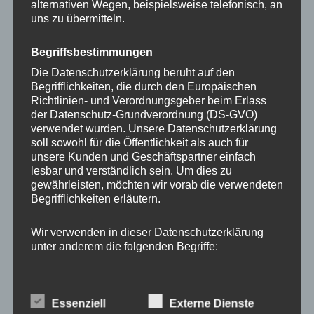
alternativen Wegen, beispielsweise telefonisch, an
vom Betreiber erstellt wurden, werden die
uns zu übermitteln.
Urheberrechte Dritter beachtet. Insbesondere
Begriffsbestimmungen
werden Inhalte Dritter als solche gekennzeichnet.
Sollten Sie trotzdem auf eine
Die Datenschutzerklärung beruht auf den
Begrifflichkeiten, die durch den Europäischen
Urheberrechtsverletzung aufmerksam werden,
Richtlinien- und Verordnungsgeber beim Erlass
bitten wir um einen entsprechenden Hinweis. Bei
der Datenschutz-Grundverordnung (DS-GVO)
verwendet wurden. Unsere Datenschutzerklärung
Bekanntwerden von Rechtsverletzungen werden
soll sowohl für die Öffentlichkeit als auch für
wir derartige Inhalte umgehend entfernen.
unsere Kunden und Geschäftspartner einfach
lesbar und verständlich sein. Um dies zu
gewährleisten, möchten wir vorab die verwendeten
Erhebung von Zugriffsdaten und Logfiles
Begrifflichkeiten erläutern.
Unser Hostinganbieter, könnte im Sinne des Art. 6
Wir verwenden in dieser Datenschutzerklärung
Abs. 1 lit. f. DSGVO Daten über jeden Zugriff auf
unter anderem die folgenden Begriffe:
den Server erhebt, auf dem sich diese Website
befindet (sogenannte Serverlogfiles). Zu den
a) personenbezogene Daten
Zugriffsdaten gehören Name der abgerufenen
Personenbezogene Daten sind alle
Essenziell
Externe Dienste