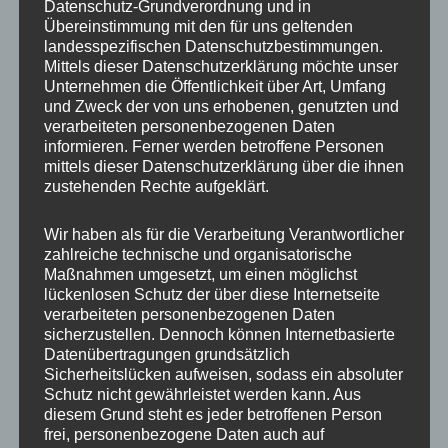
Datenschutz-Grundverordnung und in
Anhaltspunkte einer Rechtsverletzung nicht
Übereinstimmung mit den für uns geltenden
zumutbar. Bei Bekanntwerden von
landesspezifischen Datenschutzbestimmungen.
Rechtsverletzungen werden wir derartige Links
Mittels dieser Datenschutzerklärung möchte unser
Unternehmen die Öffentlichkeit über Art, Umfang
umgehend entfernen.
und Zweck der von uns erhobenen, genutzten und
verarbeiteten personenbezogenen Daten
Urheberrecht
informieren. Ferner werden betroffene Personen
mittels dieser Datenschutzerklärung über die ihnen
zustehenden Rechte aufgeklärt.
Die durch die Seitenbetreiber erstellten Inhalte und
Werke auf diesen Seiten unterliegen dem
Wir haben als für die Verarbeitung Verantwortlicher
deutschen Urheberrecht. Die Vervielfältigung,
zahlreiche technische und organisatorische
Maßnahmen umgesetzt, um einen möglichst
Bearbeitung, Verbreitung und jede Art der
lückenlosen Schutz der über diese Internetseite
Verwertung außerhalb der Grenzen des
verarbeiteten personenbezogenen Daten
sicherzustellen. Dennoch können Internetbasierte
Urheberrechtes bedürfen der schriftlichen
Datenübertragungen grundsätzlich
Zustimmung des jeweiligen Autors bzw. Erstellers.
Sicherheitslücken aufweisen, sodass ein absoluter
Downloads und Kopien dieser Seite sind nur für
Schutz nicht gewährleistet werden kann. Aus
diesem Grund steht es jeder betroffenen Person
den privaten, nicht kommerziellen Gebrauch
frei, personenbezogene Daten auch auf
gestattet. Soweit die Inhalte auf dieser Seite nicht